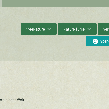
freeNature
NaturRäume
Ver
Spen
re dieser Welt.